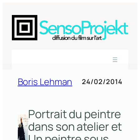
Aller
au
contenu
Boris Lehman
24/02/2014
Portrait du peintre
dans son atelier et
Un peintre sous