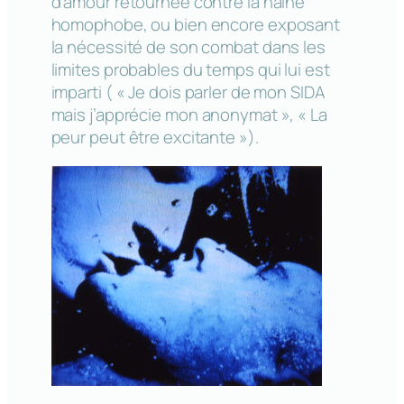
d’amour retournée contre la haine
homophobe, ou bien encore exposant
la nécessité de son combat dans les
limites probables du temps qui lui est
imparti ( « Je dois parler de mon SIDA
mais j’apprécie mon anonymat », « La
peur peut être excitante »).