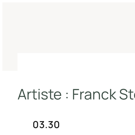
Aller
au
contenu
Artiste :
Franck St
03.30