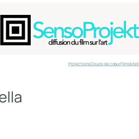
Projections
Coups de cœur
Films
Mati
ella