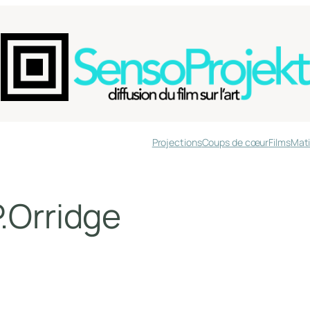
Projections
Coups de cœur
Films
Mati
.Orridge