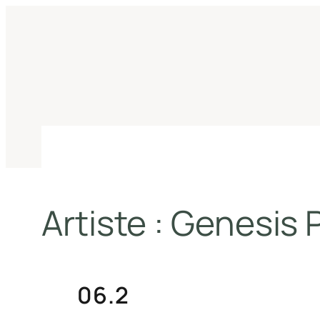
Aller
au
contenu
Artiste :
Genesis P
06.2