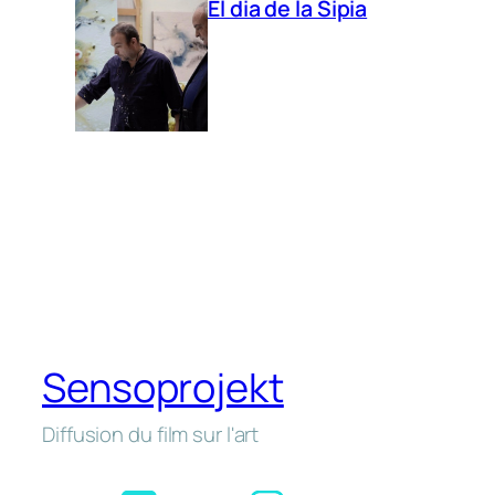
El dia de la Sipia
Sensoprojekt
Diffusion du film sur l'art