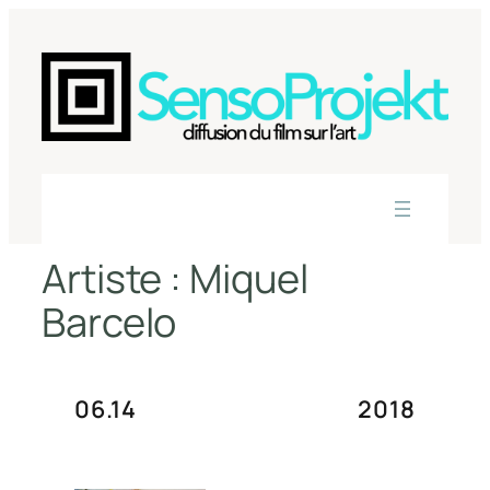
Aller
au
contenu
Artiste :
Miquel
Barcelo
06.14
2018