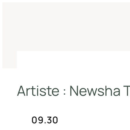
Aller
au
contenu
Artiste :
Newsha T
09.30