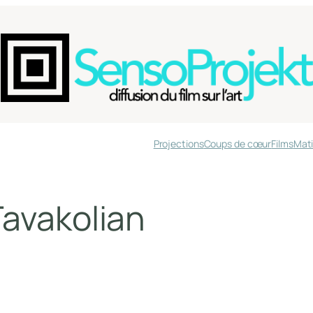
Projections
Coups de cœur
Films
Mati
avakolian