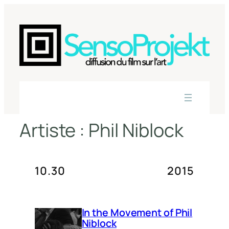
Aller
au
contenu
Artiste :
Phil Niblock
10.30
2015
In the Movement of Phil
Niblock