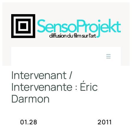
Aller
au
contenu
Intervenant /
Intervenante :
Éric
Darmon
01.28
2011