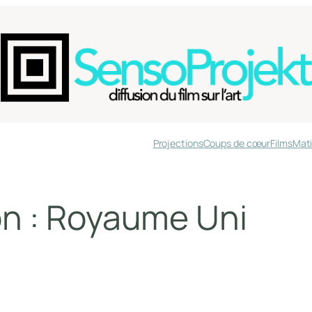
Projections
Coups de cœur
Films
Mati
n :
Royaume Uni