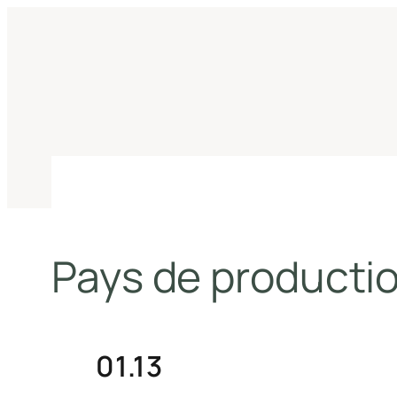
Aller
au
contenu
Pays de productio
01.13