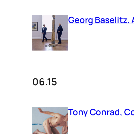
Georg Baselitz. 
06.15
Tony Conrad, Co