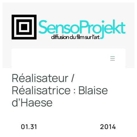
Aller
au
contenu
Réalisateur /
Réalisatrice :
Blaise
d’Haese
01.31
2014