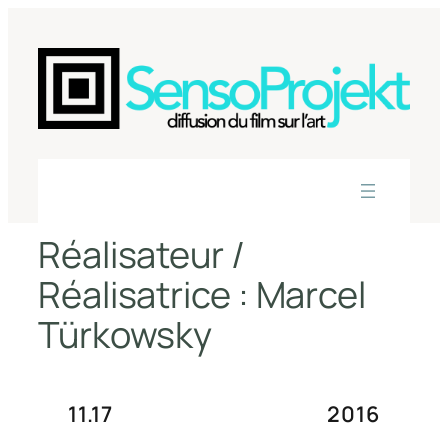
Aller
au
contenu
Réalisateur /
Réalisatrice :
Marcel
Türkowsky
11.17
2016