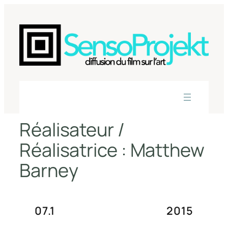
Aller
au
contenu
Réalisateur /
Réalisatrice :
Matthew
Barney
07.1
2015