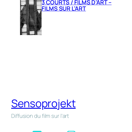
3 COURTS / FILMS D’ART –
FILMS SUR L’ART
Sensoprojekt
Diffusion du film sur l'art