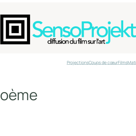
Projections
Coups de cœur
Films
Mati
poème